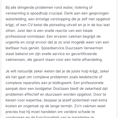
Bij alle dringende problemen rond water, riolering of
verwarming is spoedhulp cruciaal. Denk aan een gesprongen
waterleiding, een ernstige verstopping die je zelf niet opgelost
krijgt, of een CV-ketel die plotseling uitvalt en je in de kou laat
zitten. Juist dan is een snelle reactie van een lokale
professional onmisbaar. Een ervaren vakman begrijpt de
urgentie en zorgt ervoor dat je zo snel mogelijk weer van een
leefbaar huis geniet. Spoedservice Duurzaam Verwarmen
staat bekend om zijn snelle service en gecertificeerde
vakmensen, die garant staan voor een nette afhandeling.
Je wilt natuurlijk zeker weten dat je de juiste hulp krijgt, zeker
als het gaat om complexe problemen zoals lekdetectie of
complexe reparaties aan je leidingwerk. Een professionele
aanpak door een loodgieter Oostzaan biedt de zekerheid dat
problemen effectief en duurzaam worden opgelost. Door te
kiezen voor expertise, bespaar je jezelf potentieel veel extra
kosten en ongemak op de lange termijn. Zo’n vakman weet
precies hoe hij moet handelen om verdere schade te
voorkomen en de functionaliteit van je installaties te