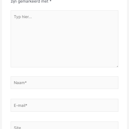
zijn gemarkeerd met
*
Typ
hier...
Naam*
E-
mail*
Site